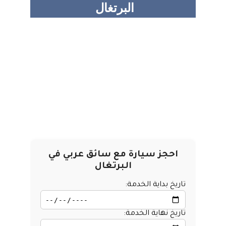
البرتغال 
نوفر  لكم في 
ربدان تورز
 نظام سهل للحجز 
والاستفسار, يمكنك ادخال بيانات رحلتك والمدن 
المطلوبة بالنموذج الموضح و الحصول علي سعر  
رحلتك في البرتغال مباشرة من خدمة عملاء 
ربدان تورز