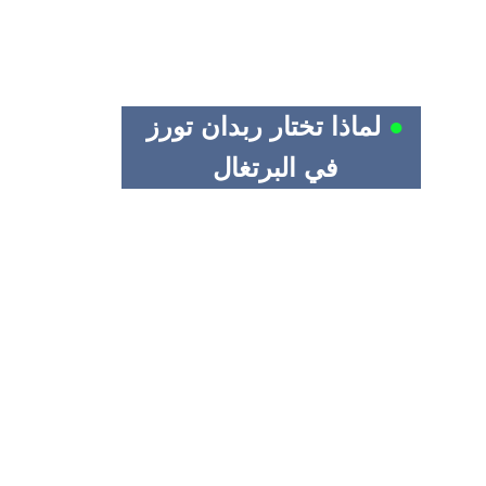
●
لماذا تختار ربدان تورز 
في البرتغال 
نحن في 
ربدان تورز
 نعرف تماماً ما يبحث عنه 
المسافر الخليجي والعربي عند زيارة البرتغال، 
ولذلك نقدم خدماتنا بناءً على فهم حقيقي 
للاحتياجات والتفاصيل التي تصنع الفرق. إليك 
الأسباب التي تجعلنا خيارك الأول لرحلتك في 
البرتغال: