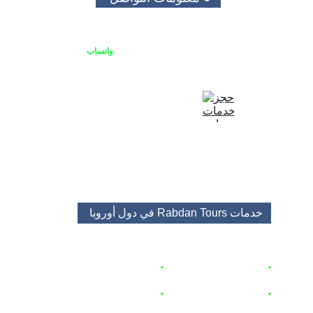
يمكنك الاتصال بنا او التواصل على 
واتساب
+48513688682
+48453483525
booking@rabdantours.com
خدمات Rabdan Tours 
في دول أوروبا 
•
برامج و باقات سياحية 
🇵🇱
•
حجز
 اكواخ
زاكوباني
🇵🇱
•
حجز
شق
ق و منتجعات 🇵🇱
•
تأجير السيارات
 🇭🇺
 🇦🇹  🇨🇿 
 🇵🇱