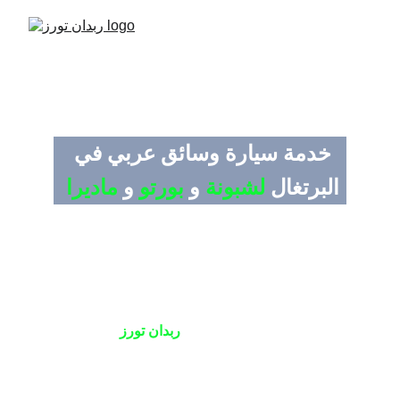
خدمة سيارة وسائق عربي في 
البرتغال 
لشبونة
 و 
بورتو
 و 
ماديرا
إحجز سائق عربي في البرتغال
 لتنعم برحلة 
سياحية مريحة ومنظمة مع 
ربدان تورز
. نوفر لك 
أفضل السائقين العرب والسيارات الحديثة لضمان 
تنقلك بين المدن البرتغالية بكل سهولة وخصوصية، 