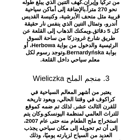
من تركيا وإيران.كهف التنين الذي يبلغ طوله 
نحو 270 متراً.بالإضافة إلى أماكن سياحية 
قريبة مثل متحف الأبرشية، وكنيسة القديس 
أندرو، وتمثال التنين الذي ينفس نار حقيقة 
كل 5 دقائق.ويمكنك الذهاب إلى القلعة عن 
طريق شارع غرودزكا من ساحة السوق 
الرئيسية والدخول من بواية Herbowa، أو 
بوابة Bernardyńska.وتوجد رسوم لكل 
معلم سياحي داخل القلعة.
3. منجم الملح Wieliczka 
يعتبر من أشهر المعالم السياحية في 
كراكوف في وقتنا الحالي، ويعود تاريخه 
للقرن الثالث عشر. لذلك تم ضمه كموقع 
للتراث العالمي لمنظمة اليونسكو.وكان يتم 
استخراج ملح الطعام منه حتى عام 2007، 
إلى أن تم تحويله إلى مكان سياحي يجذب 
العديد من السياح لزيارته يوميًا، وذلك 