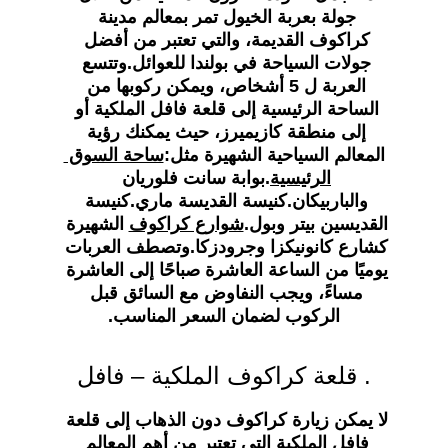
جولة بعربة الخيول تمر بمعالم مدينة 
كراكوف القديمة، والتي تعتبر من أفضل 
جولات السياحة في بولندا للعوائل.وتتسع 
العربة ل 5 أشخاص، ويمكن ركوبها من 
الساحة الرئيسية إلى قلعة فافل الملكية أو 
إلى منطقة كازيميرز، حيث يمكنك رؤية 
المعالم السياحية الشهيرة مثل:
ساحة السوق 
الرئيسية
.بوابة سانت فلوريان 
والباربيكان.كنيسة القديسة ماري.كنيسة 
القديسين بيتر وبول.
شوارع كراكوف
 الشهيرة 
كشارع كانونيكزا وجرودزكا.وتصطف العربات 
يوميًا من الساعة العاشرة صباحًا إلى العاشرة 
مساءً، ويجب النفاوض مع السائق قبل 
الركوب لضمان السعر المناسب.
. قلعة كراكوف الملكية – فافل
لا يمكن زيارة كراكوف دون الذهاب إلى قلعة 
فافل الملكية التي تعتبر من أهم المعالم 