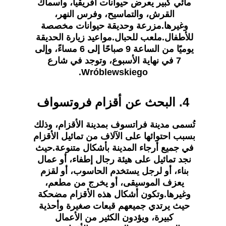
مائي كبير يعرض حيوانات أفريقيا، وأسماك 
القرش، والتماسيح، وفرس النهر، 
وغيرها.مزرعة وحديقة حيوانات مخصصة 
للأطفال.ملعب للحبال.مواعيد زيارة الحديقة 
يوميًا من الساعة 9 صباحًا إلى 6 مساءً، وإلى 
7 في نهاية الأسبوع، وتوجد في شارع 
Wróblewskiego.
4. البحث عن أقزام فروتسواف
تُسمى مدينة فراتسوف بمدينة الأقزام، وذلك 
بسبب احتوائها على الآلاف من تمائيل الأقزام 
في جميع أرجاء المدينة بأشكال متنوعة.حيث 
نجد تمائيل على هيئة رجال إطفاء، أو عمال 
بناء، أو لرجل يستخدم الحاسوب، أو لقزم 
يعزف الموسيقى، أو يخرج من مطعم، 
وغيرها.وتكون أشكال هذه الأقزام مضحكة 
حيث يرتدي جميعهم قبعات صغيرة وأحذية 
كبيرة، ويؤدون الكثير من الأعمال 