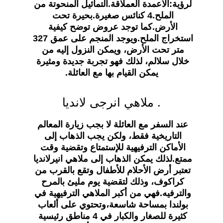
لرؤية:الأعمدة العملاقة.التمائيل المنحوتة من 
الملح.4 كنائس صغيرة.بحيرة تحت 
الأرض.كما توجد عروض توضح كيفية 
استخراج الملح.ويوجد المنجم على عمق 327 
متر تحت الأرض، ويمكن النزول إليه من 
خلال سلالم، لذلك فهو تجربة جديدة ومثيرة 
يمكن القيام بها مع العائلة.
. ملاهي انرجى لانديا
عند السفر مع العائلة لا بجب زيارة المعالم 
التاريخية فقط، ولكن يجب الذهاب إلى 
الأماكن الترفيهية للإستمتاع وتقضية وقت 
ممتع.لذلك يمكن الذهاب إلى ملاهي انيرلانديا 
تعتبر أرض الأحلام للأطفال وتقع بالقرب من 
كراكوف، وذلك لتقضية يوم مليئ بالمرح 
والترفيه.فهي من أكبر الملاهي الترفيهية في 
بولندا بمساحة شاسعة،وتحتوي على ألعاب 
كثيرة للصغار والكبار في 4 مناطق رئيسية 