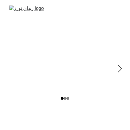
خدمات السياحة في بولندا 🇵🇱 
من ربدان 