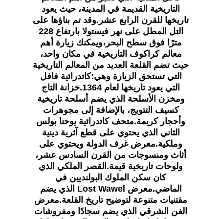
التاريخية القديمة في المدينة، حيث يعود 
تاريخها للقرن الرابع عشر.وقد تم بناؤها على 
التل المطل على نهر فيستولا بارتفاع 228 
مترًا فوق سطح البحر،ويمكنك زيارة أهم 
معالم كراكوف التاريخية في مكان واحد، 
حيث تضم القلعة العديد من المعالم التاريخية 
التي تستحق الزيارة وهي:كاتدرائية فافل 
التي يعود تاريخها لعام 1364.خزانة التاج 
ومخزن الأسلحة الذي يضم أسلحة تاريخية 
كسيف التتويج، بالإضافة إلى مجوهرات 
وأحجار كريمة.متحف كاتدرائية يوحنا بولس 
الثاني الذي يحتوي على قطع آثرية دينية 
وملكية.معرض غرف الدولة ويحتوي على 
أثاث ومنسوجات من القرن السادس عشر، 
ولوحات تاريخية قيمة.القصر الملكي الذي 
كان سكن الملوك البولنديين في 
الماضي.معرض Lost Wawel الذي يضم 
مقتنيات متنوعة لتوضيح تاريخ القلعة.معرض 
الفن الشرقي الذي يضم سجادًا ومفروشات 