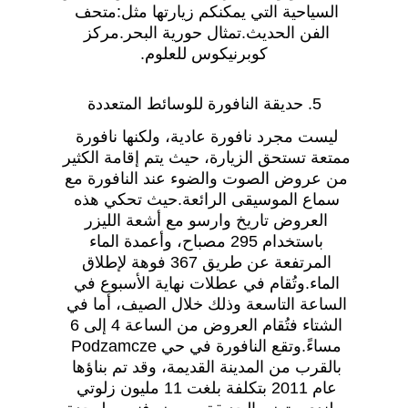
السياحية التي يمكنكم زيارتها مثل:متحف 
الفن الحديث.تمثال حورية البحر.مركز 
كوبرنيكوس للعلوم.
5. حديقة النافورة للوسائط المتعددة
ليست مجرد نافورة عادية، ولكنها نافورة 
ممتعة تستحق الزيارة، حيث يتم إقامة الكثير 
من عروض الصوت والضوء عند النافورة مع 
سماع الموسيقى الرائعة.حيث تحكي هذه 
العروض تاريخ وارسو مع أشعة الليزر 
باستخدام 295 مصباح، وأعمدة الماء 
المرتفعة عن طريق 367 فوهة لإطلاق 
الماء.وتُقام في عطلات نهاية الأسبوع في 
الساعة التاسعة وذلك خلال الصيف، أما في 
الشتاء فتُقام العروض من الساعة 4 إلى 6 
مساءً.وتقع النافورة في حي Podzamcze 
بالقرب من المدينة القديمة، وقد تم بناؤها 
عام 2011 بتكلفة بلغت 11 مليون زلوتي 