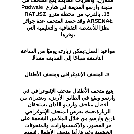
المنازل، والعربات القديمة.يقع المتحف في 
مدينة وارسو القديمة في شارع Podwale 
15، بالقرب من محطة مترو RATUSZ 
ARSENAŁ.وقد حصد المتحف عدة جوائز 
نظرًا للأنشظة الثقفافية والتعليمية التي 
يوفرها.
مواعيد العمل:
يمكن زيارته يوميًا من الساعة 
التاسعة صباحًا إلى السابعة مساءً.
3. المتحف الإنثوغرافي ومتحف الأطفال
يتبع متحف الأطفال متحف الإثنوغرافي في 
وارسو ويقع في الطابق الأرض، ويعتبران من 
أفضل متاحف وارسو اللذان يستحقان 
الزيارة.حيث يعرض المتحف الإنثوغرافي 
تاريخ وارسو من خلال الملابس الشعبية على 
مر العصور، والإكسسوارات، والمنحوتات 
الخشبية وغيرها.أما متحف الأطفال فيقدم 