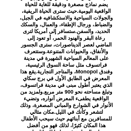
يضم نماذج مصغرة ودقيقة للغاية للحياة 
الواقعية اليومية.حيث سترى الحياة الريفية، 
والجولات السياحية والاستكشافيه في الجبل، 
والضباط، ورجال الإطفاء، والعمال، والسكك 
الحديد، والسفن.ستسافر إلى أمريكا لترى 
رعاة البقر والهنود الحمر، أو تعود إلى 
الماضي لعصر الديناصورات، سترى الجسور 
والأنفاق، والحيوانات المتنوعة.وستتعرف 
على المعالم السياحية الشهيرة في مدينة 
فراتسوف مثل ساحة السوق الرئيسية، 
وفندق Monopol، والمتاجر التجارية.يقع هذا 
المعرض في الطابق الأول في برج سكاي 
الذي يعتبر أطول مبنى في مدينة فراتسوف، 
وتبلغ مساحته نحو 900 متر مربع.ولمزيد من 
الواقعية يطفىء المعرض أنواره، وتضيء 
الأنوار في الشوارع والمباني المصغرة، وذلك 
لتشعر وكأنك في الليل.مكان مثالي 
للمسافرين مع أبنائهم حيث سيحب الأطفال 
هذا المكان كثيرًا، لذلك فهو من أفضل 