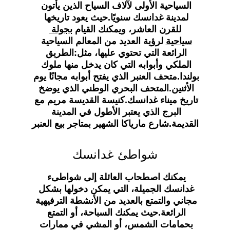
السياحية الأولى لآلاف السياح الذين يأتون 
لمدينة غدانسك سنويًا.حيث يعود تاريخها 
للقرن العاشر، ويمكنك القيام 
بجولة 
سياحية
 لرؤية العديد من المعالم السياحية 
الرائعة التي تحتوي عليها، مثل:الطريق 
الملكي وأبوابه التي كان يدخل منها ملوك 
بولندا.متحف العنبر الذي يفتح أبوابه مجانًا يوم 
الأثنين.المتحف البحري الوطني الذي يوضخ 
تاريخ ميناء غدانسك.كنيسة القديسة مريم مع 
البرج الذي يعتبر الأطول في المدينة 
القديمة.شارع مارياكا الشهير بمتاجر بيع العنبر
شواطئ غدانسك
يمكنك اصطحاب العائلة إلى شواطىء 
غدانسك الجميلة، التي يمكن دخولها بشكل 
مجاني والتمتع بالعديد من الأنشطة الترفيهية 
الرائعة.حيث يمكنك السباحة، أو التمتع 
بحمامات الشمس، أو المشي في ممارات 