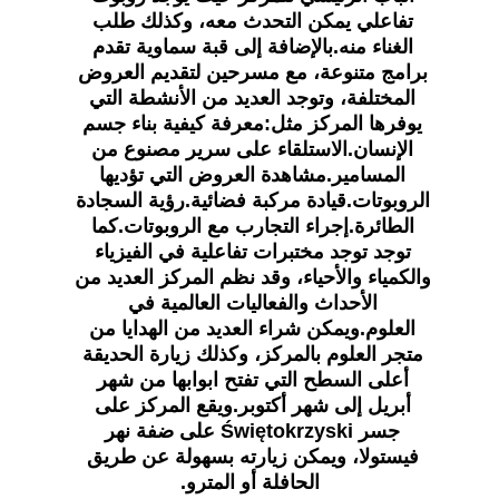
تفاعلي يمكن التحدث معه، وكذلك طلب 
الغناء منه.بالإضافة إلى قبة سماوية تقدم 
برامج متنوعة، مع مسرحين لتقديم العروض 
المختلفة، وتوجد العديد من الأنشطة التي 
يوفرها المركز مثل:معرفة كيفية بناء جسم 
الإنسان.الاستلقاء على سرير مصنوع من 
المسامير.مشاهدة العروض التي تؤديها 
الروبوتات.قيادة مركبة فضائية.رؤية السجادة 
الطائرة.إجراء التجارب مع الروبوتات.كما 
توجد توجد مختبرات تفاعلية في الفيزياء 
والكمياء والأحياء، وقد نظم المركز العديد من 
الأحداث والفعاليات العالمية في 
العلوم.ويمكن شراء العديد من الهدايا من 
متجر العلوم بالمركز، وكذلك زيارة الحديقة 
أعلى السطح التي تفتح ابوابها من شهر 
أبريل إلى شهر أكتوبر.ويقع المركز على 
جسر Świętokrzyski على ضفة نهر 
فيستولا، ويمكن زيارته بسهولة عن طريق 
الحافلة أو المترو.