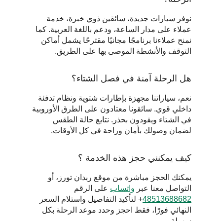
نوفر سيارات جديدة، سائقين ذوي خبرة، خدمة 
عملاء على مدار الساعة، ودعم باللغة العربية. كما 
نمنح عملاءنا برنامجًا مجانيًا مقترحًا يشمل أماكن 
التوقف والأنشطة الموصى بها على الطريق.
هل الرحلة آمنة في فصل الشتاء؟
نعم، سياراتنا مجهزة بإطارات شتوية ونظام تدفئة 
داخلي قوي. سائقونا معتادون على الطرق الأوروبية 
في الشتاء ويقودون بحذر. نتابع حالة الطقس 
لضمان وصولك بأمان وراحة في كل الأوقات.
كيف يمكنني حجز هذه الخدمة ؟
يمكنك الحجز مباشرة من موقع ربدان تورز، أو 
التواصل معنا عبر 
واتساب
 على الرقم 
48513688682‎
‎+
 لتأكيد التفاصيل واستلام السعر 
النهائي فورًا، فقط احجز وحدد موعد الرحلة بكل 
سهولة 