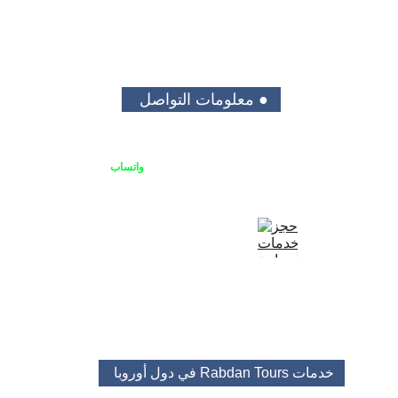
● معلومات التواصل 
يمكنك الاتصال بنا او التواصل على 
واتساب
+48513688682
+48453483525
booking@rabdantours.com
خدمات Rabdan Tours 
في دول أوروبا 