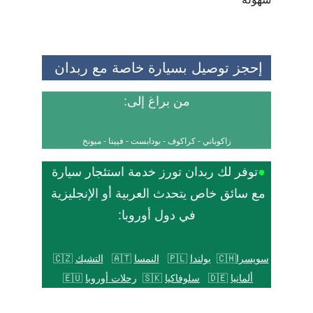
إحجز توصيل بسيارة خاصة مع ربدان 
 من براغ إلى: 
زاكوباني
 - 
كراكوف
 - 
بودابست
 - 
فيينا
 - 
ميونخ
●
توفر لك ربدان تورز خدمة استئجار سيارة 
مع سائق خاص يتحدث العربية أو الإنجليزية 
في دول أوروبا:
سويسرا
🇨🇭  
بولندا
 🇵🇱
النمسا
 🇦🇹
التشيك
 🇨🇿
ألمانيا
 🇩🇪   
سلوفاكيا
 🇸🇰  
رحلات أوروبا
 🇪🇺 