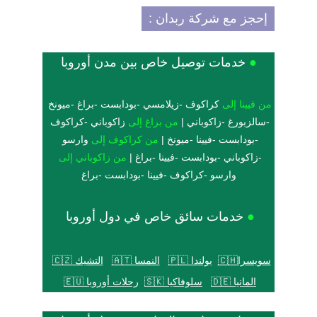
إحجز مع شركة ربدان :
●
 خدمات توصيل
 خاص
 بين مدن أوروبا
من فيينا إلى
كراكوف
 -
زيلامسي
 -
بودابست
 -
براغ
 -
ميونخ
-
سالزبورغ
 -
زاكوباني
 | 
من براغ إلى
زاكوباني
 -
كراكوف
-
بودابست
 -
فيينا
 -
ميونخ
 | 
من كراكوف إلى
وارسو
-
زاكوباني
 -
بودابست
 -
فيينا
 -
براغ
 | 
من زاكوباني إلى
وارسو
-
كراكوف
 -
فيينا
 -
بودابست
 -
براغ
●
خدمات سائق خاص في دول أوروبا
سويسرا
🇨🇭
بولندا 🇵🇱
النمسا 🇦🇹
التشيك 🇨🇿
المانيا 🇩🇪
سلوفاكيا 🇸🇰
رحلات أوروبا 🇪🇺