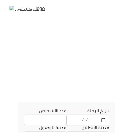
من فيينا إلى بودابست - دليل الرحلة بين
النمسا و هنغاريا
رحلة مريحة من فيينا إلى بودا؟ تعرف على أفضل وسائل النقل
بين النمسا و هنغاريا، دليل شامل الطرق، المسافات، وسائل
النقل، وخدمات التوصيل بسيارة خاصة بين النمسا و المجر