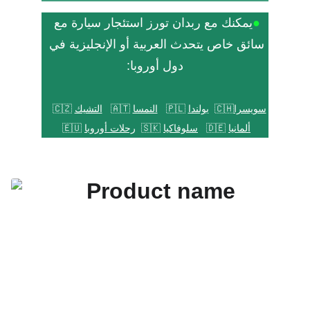
●
يمكنك مع ربدان تورز استئجار سيارة مع 
سائق خاص يتحدث العربية أو الإنجليزية في 
دول أوروبا:
سويسرا
🇨🇭  
بولندا
 🇵🇱
النمسا
 🇦🇹
التشيك
 🇨🇿
ألمانيا
 🇩🇪   
سلوفاكيا
 🇸🇰  
رحلات أوروبا
 🇪🇺 