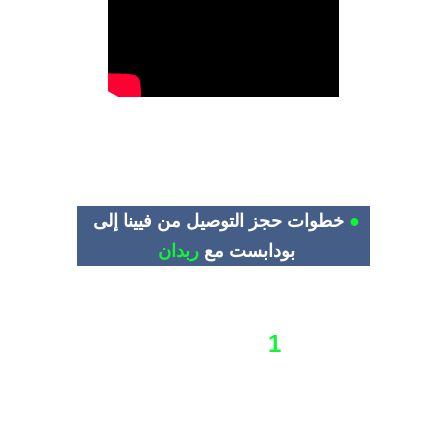
● 
خطوات حجز التوصيل من فيينا إلى 
بودابست مع
ربدان
1
حدد التاريخ و وقت الرحلة
تأكد من إعطاء تاريخ و وقت بدايه 
الرحلة لخدمة العملاء قبل الرحلة 