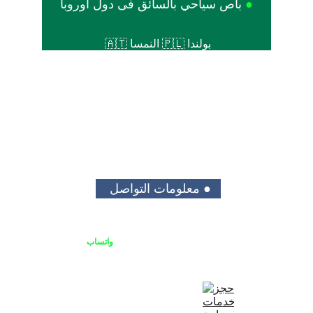
●
باص سياحي بالسائق فى دول أوروبا
بولندا
 🇵🇱 
النمسا
 🇦🇹 
● معلومات التواصل 
يمكنك الاتصال بنا او التواصل على 
واتساب
+48513688682